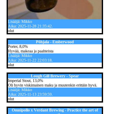
Lisääjä: Mikko
Aika: 2025-11-28 21:35:42.
olut
Põhjala - Emberwood
Porter, 8,0%
Hyvää, makeaa ja paahteista
Lisääjä: Mikko
Aika: 2025-11-22 22:03:18.
olut
Lough Gill Brewery - Spear
Imperial Stout, 13,0%
Oli hyvin viskimainen maku ja muutenkin erittäin hyvä.
Lisääjä: Mikko
Aika: 2025-11-13 23:59:59.
olut
Omnipollo x Verdant Brewing - Practice the art of