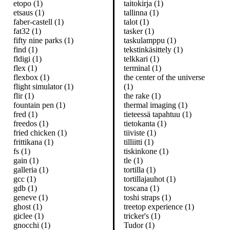
etopo (1)
taitokirja (1)
etsaus (1)
tallinna (1)
faber-castell (1)
talot (1)
fat32 (1)
tasker (1)
fifty nine parks (1)
taskulamppu (1)
find (1)
tekstinkäsittely (1)
fldigi (1)
telkkari (1)
flex (1)
terminal (1)
flexbox (1)
the center of the universe
flight simulator (1)
(1)
flir (1)
the rake (1)
fountain pen (1)
thermal imaging (1)
fred (1)
tieteessä tapahtuu (1)
freedos (1)
tietokanta (1)
fried chicken (1)
tiiviste (1)
frittikana (1)
tilliitti (1)
fs (1)
tiskinkone (1)
gain (1)
tle (1)
galleria (1)
tortilla (1)
gcc (1)
tortillajauhot (1)
gdb (1)
toscana (1)
geneve (1)
toshi straps (1)
ghost (1)
treetop experience (1)
giclee (1)
tricker's (1)
gnocchi (1)
Tudor (1)