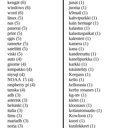
kengät (6)
junat (1)
windows (6)
juoma (1)
word (6)
k9mail (1)
linux (5)
kahvipurkki (1)
nas (5)
kain heritage (1)
panerai (5)
kalastus (1)
print (5)
kalastuspaikat (1)
qgis (5)
kalenteri (1)
ranneke (5)
kamera (1)
sateliitti (5)
kana (1)
viski (5)
kandeerattu (1)
auto (4)
kanelipurkka (1)
gnome (4)
karkki (1)
lompakko (4)
käsintehty (1)
mysql (4)
Keepass (1)
NOAA 15 (4)
kello (1)
raspberry pi (4)
kellorasia (1)
tanska (4)
kerby rosanes (1)
adb (3)
kg-stv (1)
asterisk (3)
kielet (1)
helsinki (3)
kloonaus (1)
italia (3)
kotiautomaatio (1)
limu (3)
Kowloon (1)
mariadb (3)
kuori (1)
norja (3)
kuulokkeet (1)