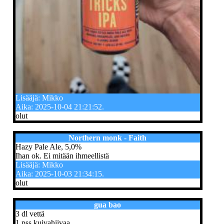
Lisääjä: Mikko
Aika: 2025-10-04 21:21:52.
olut
Northern monk - Faith
Hazy Pale Ale, 5,0%
Ihan ok. Ei mitään ihmeellistä
Lisääjä: Mikko
Aika: 2025-10-03 21:34:15.
olut
gua bao
3 dl vettä
1 pss kuivahiivaa