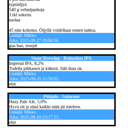
rypsiöljyä
540 g vehnäjauhoja
3 rkl sokeria
suolaa
45 min kohotus. Öljyllä voidellaan ennen taittoa.
Lisääjä: Mikko
Aika: 2025-09-27 20:06:56.
gua bao, resepti
Stone Brewing - Ruination IPA
Imperial IPA, 8,2%
Todella pihkanen ja kitkerä. Silti ihan ok.
Lisääjä: Mikko
Aika: 2025-09-20 21:58:02.
olut
Põhjala - Saturnus
Hazy Pale Ale, 5,0%
Hyvä oli ja siinä kaikki mitä jäi mieleen.
Lisääjä: Mikko
Aika: 2025-09-19 23:17:23.
olut