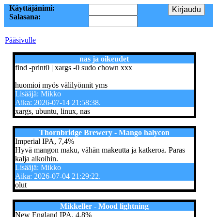
Käyttäjänimi:
Salasana:
Pääsivulle
nas ja oikeudet
find -print0 | xargs -0 sudo chown xxx
huomioi myös välilyönnit yms
Lisääjä: Mikko
Aika: 2026-07-14 21:58:38.
xargs, ubuntu, linux, nas
Thornbridge Brewery - Mango halycon
Imperial IPA, 7,4%
Hyvä mangon maku, vähän makeutta ja katkeroa. Paras
kalja aikoihin.
Lisääjä: Mikko
Aika: 2026-07-04 21:29:22.
olut
Mikkeller - Mood lightning
New England IPA, 4,8%