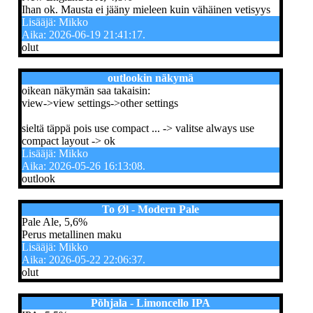
Ihan ok. Mausta ei jääny mieleen kuin vähäinen vetisyys
Lisääjä: Mikko
Aika: 2026-06-19 21:41:17.
olut
outlookin näkymä
oikean näkymän saa takaisin:
view->view settings->other settings
sieltä täppä pois use compact ... -> valitse always use
compact layout -> ok
Lisääjä: Mikko
Aika: 2026-05-26 16:13:08.
outlook
To Øl - Modern Pale
Pale Ale, 5,6%
Perus metallinen maku
Lisääjä: Mikko
Aika: 2026-05-22 22:06:37.
olut
Põhjala - Limoncello IPA