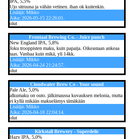
IPA, 5,5%
Ujo sitruuna ja vähän vetinen. ihan ok kuitenkin.
Lisääjä: Mikko
Aika: 2026-05-15 22:26:01.
olut
Frontaal Brewing Co. - Juice punch
New England IPA, 5,8%
Joku trooppisten maku, kuin papaija. Oikeastaan ankeaa
taas. Vanhaa kuin mikä, yli 14kk.
Lisääjä: Mikko
Aika: 2026-04-24 21:24:57.
olut
Cloudwater Brew Co - Your sound
Pale Ale, 5,0%
alkumaku on outo. jälkimaussa kuvauksen melonia, mutta
ei kyllä mikään makuelämys tämäkään
Lisääjä: Mikko
Aika: 2026-04-18 22:04:14.
olut
Kirkstall Brewery - Superdelic
Hazy IPA, 5,0%