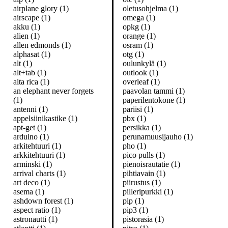
airplane glory (1)
oletusohjelma (1)
airscape (1)
omega (1)
akku (1)
opkg (1)
alien (1)
orange (1)
allen edmonds (1)
osram (1)
alphasat (1)
otg (1)
alt (1)
oulunkylä (1)
alt+tab (1)
outlook (1)
alta rica (1)
overleaf (1)
an elephant never forgets
paavolan tammi (1)
(1)
paperilentokone (1)
antenni (1)
pariisi (1)
appelsiinikastike (1)
pbx (1)
apt-get (1)
persikka (1)
arduino (1)
perunamuusijauho (1)
arkitehtuuri (1)
pho (1)
arkkitehtuuri (1)
pico pulls (1)
arminski (1)
pienoisrautatie (1)
arrival charts (1)
pihtiavain (1)
art deco (1)
piirustus (1)
asema (1)
pilleripurkki (1)
ashdown forest (1)
pip (1)
aspect ratio (1)
pip3 (1)
astronautti (1)
pistorasia (1)