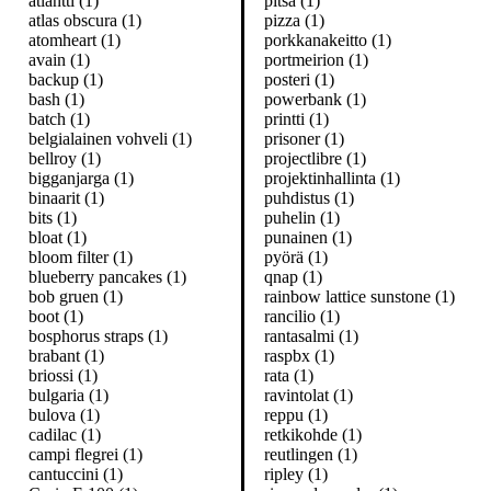
atlantti (1)
pitsa (1)
atlas obscura (1)
pizza (1)
atomheart (1)
porkkanakeitto (1)
avain (1)
portmeirion (1)
backup (1)
posteri (1)
bash (1)
powerbank (1)
batch (1)
printti (1)
belgialainen vohveli (1)
prisoner (1)
bellroy (1)
projectlibre (1)
bigganjarga (1)
projektinhallinta (1)
binaarit (1)
puhdistus (1)
bits (1)
puhelin (1)
bloat (1)
punainen (1)
bloom filter (1)
pyörä (1)
blueberry pancakes (1)
qnap (1)
bob gruen (1)
rainbow lattice sunstone (1)
boot (1)
rancilio (1)
bosphorus straps (1)
rantasalmi (1)
brabant (1)
raspbx (1)
briossi (1)
rata (1)
bulgaria (1)
ravintolat (1)
bulova (1)
reppu (1)
cadilac (1)
retkikohde (1)
campi flegrei (1)
reutlingen (1)
cantuccini (1)
ripley (1)