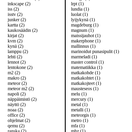
inkscape (2)
lrpt (1)
iss (2)
lundia (1)
isstv (2)
luolat (1)
junker (2)
lyijykynä (1)
kartta (2)
magdeburg (1)
kaukosäädin (2)
magnum (1)
kirjat (2)
maissijauhot (1)
kvm (2)
makerphone (1)
kynä (2)
mallinnus (1)
lamppu (2)
marinoidut punasipulit (1)
lehti (2)
marmeladi (1)
lennot (2)
master control (1)
lentokone (2)
matematiikka (1)
m2 (2)
matkakohde (1)
makro (2)
matkakohtet (1)
meteor (2)
matkakojteet (1)
meteor m2 (2)
mausteseos (1)
napoli (2)
melu (1)
näppäimistö (2)
mercury (1)
näyttö (2)
metal (1)
noaa (2)
metalli (1)
office (2)
meteorgis (1)
ohjelmat (2)
metro (1)
qemu (2)
mfa (1)
ranska (2)
mhz (1)