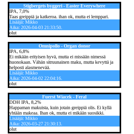
Stigbergets byggeri - Easter Everywhere
IPA, 7,0%
Taas greippiä ja katkeroa. ihan ok, mutta ei lemppari.
Lisääjä: Mikko
Aika: 2026-04-03 21:33:50.
olut
Omnipollo - Organ donor
IPA, 6,8%
Ei mikään erityisen hyvä, mutta ei missään nimessä
huonokaan. Vähän sitruunainen maku, mutta kevyttä ja
helposti alasmenevää.
Lisääjä: Mikko
Aika: 2026-04-02 22:04:16.
olut
Fuerst Wiacek - Feral
DDH IPA, 8,2%
Happaman makuista, kuin jotain greippiä olis. Ei kyllä
yhtään makeaa. Ihan ok, mutta ei mikään suosikki.
Lisääjä: Mikko
Aika: 2026-03-27 21:30:13.
olut