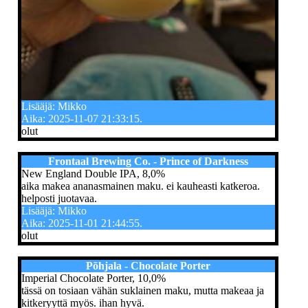
Lisääjä: Mikko
Aika: 2025-11-07 21:33:15.
olut
Frontaal Brewing Co. - Prince of Darkness
New England Double IPA, 8,0%
aika makea ananasmainen maku. ei kauheasti katkeroa.
helposti juotavaa.
Lisääjä: Mikko
Aika: 2025-11-01 21:44:55.
olut
Põhjala - Chocolate Porter
Imperial Chocolate Porter, 10,0%
tässä on tosiaan vähän suklainen maku, mutta makeaa ja
kitkeryyttä myös. ihan hyvä.