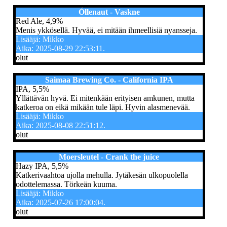
Óllenaut - Vaskne
Red Ale, 4,9%
Menis ykkösellä. Hyvää, ei mitään ihmeellisiä nyansseja.
Lisääjä: Mikko
Aika: 2025-08-29 22:53:11.
olut
Saimaa Brewing Co. - California IPA
IPA, 5,5%
Yllättävän hyvä. Ei mitenkään erityisen amkunen, mutta
katkeroa on eikä mikään tule läpi. Hyvin alasmenevää.
Lisääjä: Mikko
Aika: 2025-08-08 22:51:12.
olut
Moersleutel - Crank the juice
Hazy IPA, 5,5%
Katkerivaahtoa ujolla mehulla. Jytäkesän ulkopuolella
odottelemassa. Törkeän kuuma.
Lisääjä: Mikko
Aika: 2025-07-26 17:00:04.
olut