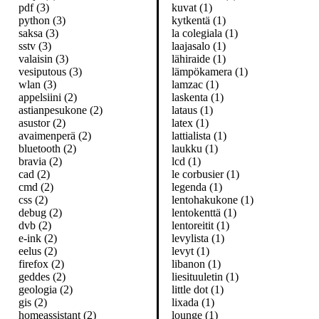
pdf (3)
kuvat (1)
python (3)
kytkentä (1)
saksa (3)
la colegiala (1)
sstv (3)
laajasalo (1)
valaisin (3)
lähiraide (1)
vesiputous (3)
lämpökamera (1)
wlan (3)
lamzac (1)
appelsiini (2)
laskenta (1)
astianpesukone (2)
lataus (1)
asustor (2)
latex (1)
avaimenperä (2)
lattialista (1)
bluetooth (2)
laukku (1)
bravia (2)
lcd (1)
cad (2)
le corbusier (1)
cmd (2)
legenda (1)
css (2)
lentohakukone (1)
debug (2)
lentokenttä (1)
dvb (2)
lentoreitit (1)
e-ink (2)
levylista (1)
eelus (2)
levyt (1)
firefox (2)
libanon (1)
geddes (2)
liesituuletin (1)
geologia (2)
little dot (1)
gis (2)
lixada (1)
homeassistant (2)
lounge (1)