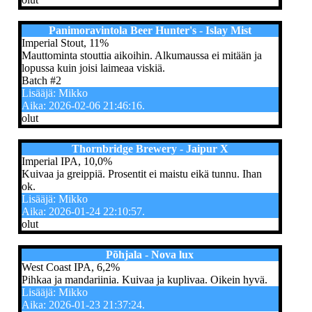
Panimoravintola Beer Hunter's - Islay Mist
Imperial Stout, 11%
Mauttominta stouttia aikoihin. Alkumaussa ei mitään ja
lopussa kuin joisi laimeaa viskiä.
Batch #2
Lisääjä: Mikko
Aika: 2026-02-06 21:46:16.
olut
Thornbridge Brewery - Jaipur X
Imperial IPA, 10,0%
Kuivaa ja greippiä. Prosentit ei maistu eikä tunnu. Ihan
ok.
Lisääjä: Mikko
Aika: 2026-01-24 22:10:57.
olut
Põhjala - Nova lux
West Coast IPA, 6,2%
Pihkaa ja mandariinia. Kuivaa ja kuplivaa. Oikein hyvä.
Lisääjä: Mikko
Aika: 2026-01-23 21:37:24.