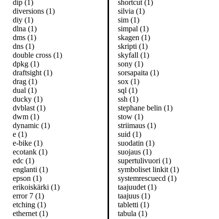
dip (1)
shortcut (1)
diversions (1)
silvia (1)
diy (1)
sim (1)
dlna (1)
simpal (1)
dms (1)
skagen (1)
dns (1)
skripti (1)
double cross (1)
skyfall (1)
dpkg (1)
sony (1)
draftsight (1)
sorsapaita (1)
drag (1)
sox (1)
dual (1)
sql (1)
ducky (1)
ssh (1)
dvblast (1)
stephane belin (1)
dwm (1)
stow (1)
dynamic (1)
striimaus (1)
e (1)
suid (1)
e-bike (1)
suodatin (1)
ecotank (1)
suojaus (1)
edc (1)
supertulivuori (1)
englanti (1)
symboliset linkit (1)
epson (1)
systemrescuecd (1)
erikoiskärki (1)
taajuudet (1)
error 7 (1)
taajuus (1)
etching (1)
tabletti (1)
ethernet (1)
tabula (1)