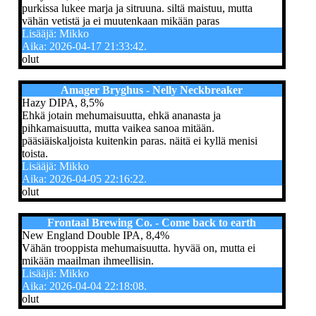
purkissa lukee marja ja sitruuna. siltä maistuu, mutta
vähän vetistä ja ei muutenkaan mikään paras
Lisääjä: Mikko
Aika: 2026-04-17 21:33:42.
olut
Amager Bryghus - Nelly Neckbreaker
Hazy DIPA, 8,5%
Ehkä jotain mehumaisuutta, ehkä ananasta ja
pihkamaisuutta, mutta vaikea sanoa mitään.
pääsiäiskaljoista kuitenkin paras. näitä ei kyllä menisi
toista.
Lisääjä: Mikko
Aika: 2026-04-05 22:16:22.
olut
Frontaal Brewing Co. - Come back to earth
New England Double IPA, 8,4%
Vähän trooppista mehumaisuutta. hyvää on, mutta ei
mikään maailman ihmeellisin.
Lisääjä: Mikko
Aika: 2026-04-04 22:18:08.
olut