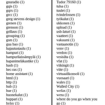
gnuradio (1)
Tudor 79160 (1)
gqis (1)
tulsa (1)
gqrx (1)
tuulet (1)
grcc (1)
tvindefossen (1)
greg stevens design (1)
työkalut (1)
grenen (1)
ukkonen (1)
grenson (1)
upload (1)
grillaus (1)
usb-laturi (1)
grouping (1)
vaatteet (1)
gsm (1)
vakuumi (1)
gua bao (1)
vastaanotin (1)
hajautustaulu (1)
venv (1)
hampuri (1)
verdon (1)
hampurilaissämpylä (1)
vesisilta (1)
hapanimeläkastike (1)
vfat (1)
hash (1)
viikingit (1)
hec-ras (1)
viite (1)
home assistant (1)
virtuaalikonsoli (1)
html (1)
vuosaari (1)
http (1)
wales (1)
hub (1)
Walled City (1)
hue (1)
wefax (1)
huonekalut (1)
wera (1)
huppari (1)
where do you go when you
hylsy (1)
go (1)