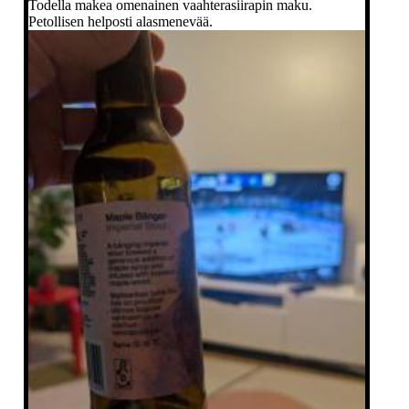
Todella makea omenainen vaahterasiirapin maku.
Petollisen helposti alasmenevää.