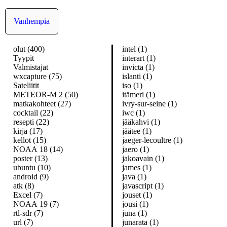
Vanhempia
olut (400)
intel (1)
Tyypit
interart (1)
Valmistajat
invicta (1)
wxcapture (75)
islanti (1)
Sateliitit
iso (1)
METEOR-M 2 (50)
itämeri (1)
matkakohteet (27)
ivry-sur-seine (1)
cocktail (22)
iwc (1)
resepti (22)
jääkahvi (1)
kirja (17)
jäätee (1)
kellot (15)
jaeger-lecoultre (1)
NOAA 18 (14)
jaero (1)
poster (13)
jakoavain (1)
ubuntu (10)
james (1)
android (9)
java (1)
atk (8)
javascript (1)
Excel (7)
jouset (1)
NOAA 19 (7)
jousi (1)
rtl-sdr (7)
juna (1)
url (7)
junarata (1)