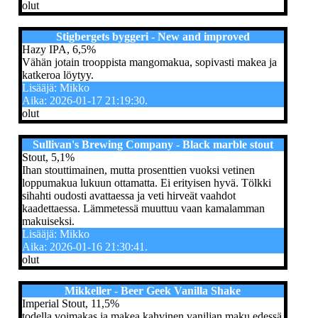
olut
Stigbergets byggeri - New and improved
Hazy IPA, 6,5%
Vähän jotain trooppista mangomakua, sopivasti makea ja
katkeroa löytyy.
Lisääjä: Mikko
Aika: 2026-01-17 21:19:30.
olut
Sullivan's Brewing Company - Black marble stout
Stout, 5,1%
Ihan stouttimainen, mutta prosenttien vuoksi vetinen
loppumakua lukuun ottamatta. Ei erityisen hyvä. Tölkki
sihahti oudosti avattaessa ja veti hirveät vaahdot
kaadettaessa. Lämmetessä muuttuu vaan kamalamman
makuiseksi.
Lisääjä: Mikko
Aika: 2026-01-16 21:30:41.
olut
Mikkeller - Beer Geek Vanilla Shake
Imperial Stout, 11,5%
todella voimakas ja makea kahvinen vaniljan maku edessä