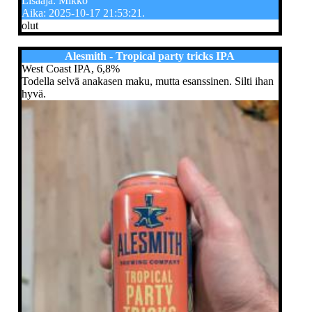
Lisääjä: Mikko
Aika: 2025-10-17 21:53:21.
olut
Alesmith - Tropical party tricks IPA
West Coast IPA, 6,8%
Todella selvä anakasen maku, mutta esanssinen. Silti ihan
hyvä.