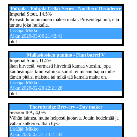
Põhjala - Põhjala Cellar Series - Northern Decadence
Imperial Stout, 14,5%
Kovasti luumumainen makea maku. Prosentteja niin, että
tuntuu joka huikalla.
Lisääjä: Mikko
Aika: 2026-03-06 21:42:41.
olut
Mallaskosken panimo - Finn barrel V
Imperial Stout, 11,5%
ihan hirveetä. varmasti hirveintä kamaa vuosiin, jopa
kauheampaa kuin vahinko-sourit. ei mitään hajua mille
tämän pitäisi maistua tai mikä tää kamala maku on.
Lisääjä: Mikko
Aika: 2026-02-28 22:21:28.
olut
Thornbridge Brewery - Day maker
Session IPA, 4,0%
Vähän laimea, mutta helposti juotava. Jotain hedelmää ja
vähän katkeroa. Ihan hyvä
Lisääjä: Mikko
Aika: 2026-02-21 23:21:33.