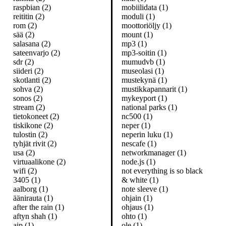
raspbian (2)
mobiilidata (1)
reititin (2)
moduli (1)
rom (2)
moottoriöljy (1)
sää (2)
mount (1)
salasana (2)
mp3 (1)
sateenvarjo (2)
mp3-soitin (1)
sdr (2)
mumudvb (1)
siideri (2)
museolasi (1)
skotlanti (2)
mustekynä (1)
sohva (2)
mustikkapannarit (1)
sonos (2)
mykeyport (1)
stream (2)
national parks (1)
tietokoneet (2)
nc500 (1)
tiskikone (2)
neper (1)
tulostin (2)
neperin luku (1)
tyhjät rivit (2)
nescafe (1)
usa (2)
networkmanager (1)
virtuaalikone (2)
node.js (1)
wifi (2)
not everything is so black
3405 (1)
& white (1)
aalborg (1)
note sleeve (1)
äänirauta (1)
ohjain (1)
after the rain (1)
ohjaus (1)
aftyn shah (1)
ohto (1)
aip (1)
ole (1)