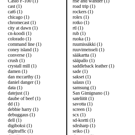
Casio F-100 (1)
rise and wander (1)
cast (1)
road trip (1)
cat6 (1)
rockers (1)
chicago (1)
rolex (1)
chromecast (1)
rotko (1)
city at dawn (1)
rtl (1)
cn-koodi (1)
rub (1)
colorado (1)
ruoka (1)
command line (1)
ruumissäkki (1)
coney island (1)
ruuvimeisseli (1)
converse (1)
sääkartta (1)
crush (1)
sääpallo (1)
crystall mill (1)
saddleback leather (1)
damen (1)
sade (1)
dan mccarthy (1)
sakset (1)
daniel danger (1)
salaus (1)
data (1)
samsung (1)
datejust (1)
San Gimignano (1)
daube of beef (1)
sateliitit (1)
dd (1)
savotta (1)
debbie harry (1)
screen (1)
debuggaus (1)
scx (1)
dell (1)
sd-kortti (1)
digiboksi (1)
sdrsharp (1)
digitraffic (1)
seiko (1)