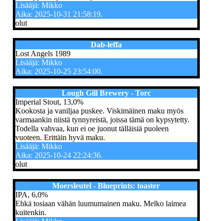
Lisääjä: Mikko
Aika: 2025-10-31 21:58:19.
olut
Dab-leffa
Lost Angels 1989
Lisääjä: Mikko
Aika: 2025-10-25 23:54:00.
Lough Gill Brewery - Torc
Imperial Stout, 13,0%
Kookosta ja vaniljaa puskee. Viskimäinen maku myös
varmaankin niistä tynnyreistä, joissa tämä on kypsytetty.
Todella vahvaa, kun ei oe juonut tälläisiä puoleen
vuoteen. Erittäin hyvä maku.
Lisääjä: Mikko
Aika: 2025-10-24 22:24:36.
olut
Moersleutel - Blueprints: toaster
IPA, 6,0%
Ehkä tosiaan vähän luumumainen maku. Melko laimea
kuitenkin.