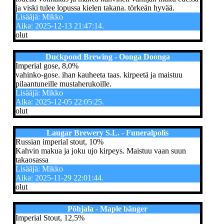
ja viski tulee lopussa kielen takana. törkeän hyvää.
Lisääjä: Mikko
Aika: 2025-12-13 21:47:14.
olut
Duckpond Brewing - Oonga Doonga
Imperial gose, 8,0%
vahinko-gose. ihan kauheeta taas. kirpeetä ja maistuu
pilaantuneille mustaherukoille.
Lisääjä: Mikko
Aika: 2025-12-05 22:05:25.
olut
Laugar Brewery S.L. - Funeralpolis
Russian imperial stout, 10%
Kahvin makua ja joku ujo kirpeys. Maistuu vaan suun
takaosassa
Lisääjä: Mikko
Aika: 2025-11-29 22:01:44.
olut
Põhjala - Maple bänger
Imperial Stout, 12,5%