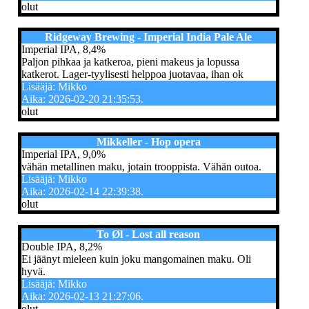
olut
Ridgeway Brewing - Imperial India Pale Ale
Imperial IPA, 8,4%
Paljon pihkaa ja katkeroa, pieni makeus ja lopussa
katkerot. Lager-tyylisesti helppoa juotavaa, ihan ok
Lisääjä: Mikko
Aika: 2026-02-20 21:35:53.
olut
Mikkeller - Hop opera
Imperial IPA, 9,0%
vähän metallinen maku, jotain trooppista. Vähän outoa.
Lisääjä: Mikko
Aika: 2026-02-14 22:39:38.
olut
To Øl - Lost all reason
Double IPA, 8,2%
Ei jäänyt mieleen kuin joku mangomainen maku. Oli
hyvä.
Lisääjä: Mikko
Aika: 2026-02-13 21:27:06.
olut